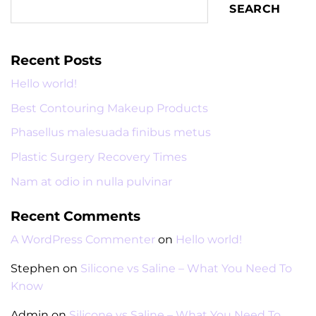
SEARCH
Recent Posts
Hello world!
Best Contouring Makeup Products
Phasellus malesuada finibus metus
Plastic Surgery Recovery Times
Nam at odio in nulla pulvinar
Recent Comments
A WordPress Commenter
on
Hello world!
Stephen
on
Silicone vs Saline – What You Need To
Know
Admin
on
Silicone vs Saline – What You Need To