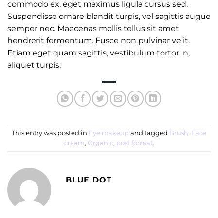
commodo ex, eget maximus ligula cursus sed.
Suspendisse ornare blandit turpis, vel sagittis augue
semper nec. Maecenas mollis tellus sit amet
hendrerit fermentum. Fusce non pulvinar velit.
Etiam eget quam sagittis, vestibulum tortor in,
aliquet turpis.
This entry was posted in
Eye makeup
and tagged
Brush
,
Face
cream
,
Organic
,
post format
.
BLUE DOT