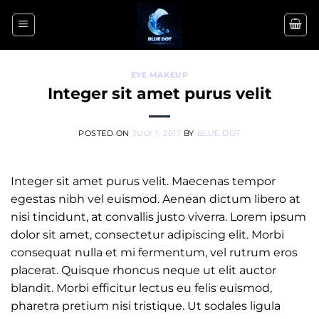
Skip
to
content
EYE MAKEUP
Integer sit amet purus velit
POSTED ON
JULY 1, 2017
BY
BLUE DOT
Integer sit amet purus velit. Maecenas tempor
egestas nibh vel euismod. Aenean dictum libero at
nisi tincidunt, at convallis justo viverra. Lorem ipsum
dolor sit amet, consectetur adipiscing elit. Morbi
consequat nulla et mi fermentum, vel rutrum eros
placerat. Quisque rhoncus neque ut elit auctor
blandit. Morbi efficitur lectus eu felis euismod,
pharetra pretium nisi tristique. Ut sodales ligula